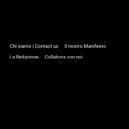
Chi siamo | Contact us
Il nostro Manifesto
La Redazione
Collabora con noi
Advertising/Pubblicità
Modifica il consenso
Cookie policy
Privacy policy
Feed RSS
Sitemap