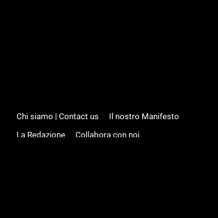
Chi siamo | Contact us
Il nostro Manifesto
La Redazione
Collabora con noi
Advertising/Pubblicità
Modifica il consenso
Cookie policy
Privacy policy
Feed RSS
Sitemap