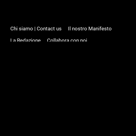
Chi siamo | Contact us
Il nostro Manifesto
La Redazione
Collabora con noi
Advertising/Pubblicità
Modifica il consenso
Cookie policy
Privacy policy
Feed RSS
Sitemap
© 2008 - 2026 Gamesource Italia