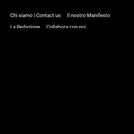
Chi siamo | Contact us
Il nostro Manifesto
La Redazione
Collabora con noi
Advertising/Pubblicità
Modifica il consenso
Cookie policy
Privacy policy
Feed RSS
Sitemap
© 2008 - 2026 Gamesource Italia