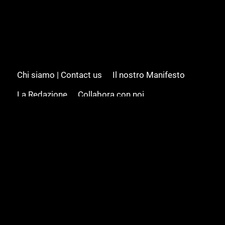
Chi siamo | Contact us
Il nostro Manifesto
La Redazione
Collabora con noi
Advertising/Pubblicità
Modifica il consenso
Cookie policy
Privacy policy
Feed RSS
Sitemap