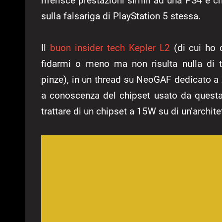
riferisce prestazioni simili ad una PS4 e c
sulla falsariga di PlayStation 5 stessa.
Il
buon insider tech Kepler L2
(di cui ho c
fidarmi o meno ma non risulta nulla di t
pinze), in un thread su NeoGAF dedicato a 
a conoscenza del chipset usato da questa 
trattare di un chipset a 15W su di un’archit