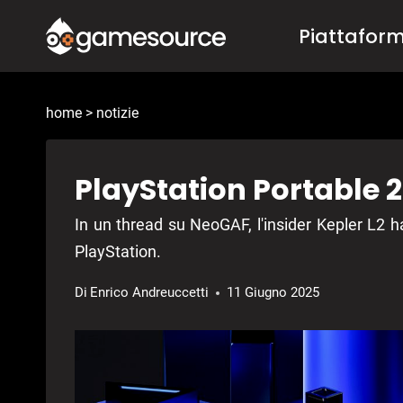
Salta
Piattafor
al
contenuto
home
>
notizie
PlayStation Portable
In un thread su NeoGAF, l'insider Kepler L2 ha 
PlayStation.
Di
Enrico Andreuccetti
11 Giugno 2025