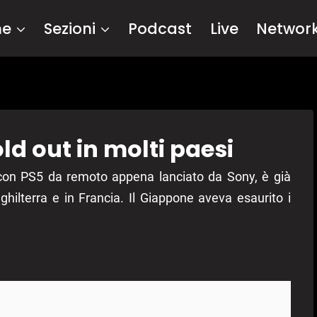
me
Sezioni
Podcast
Live
Networ
ld out in molti paesi
re con PS5 da remoto appena lanciato da Sony, è già
nghilterra e in Francia. Il Giappone aveva esaurito i