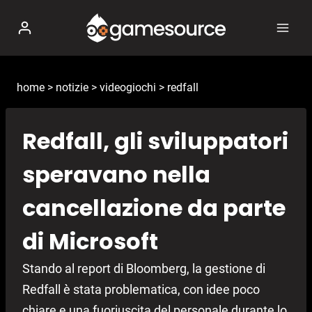
Salta
al
contenuto
home
>
notizie
>
videogiochi
>
redfall
Redfall, gli sviluppatori
speravano nella
cancellazione da parte
di Microsoft
Stando al report di Bloomberg, la gestione di
Redfall è stata problematica, con idee poco
chiare e una fuoriuscita del personale durante lo