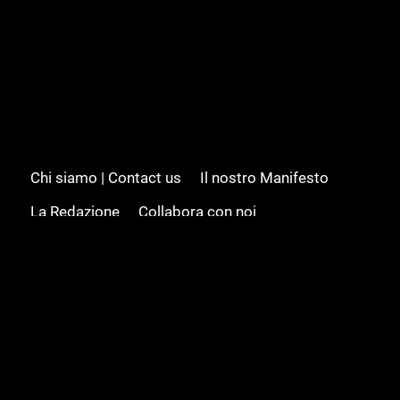
Chi siamo | Contact us
Il nostro Manifesto
La Redazione
Collabora con noi
Advertising/Pubblicità
Modifica il consenso
Cookie policy
Privacy policy
Feed RSS
Sitemap