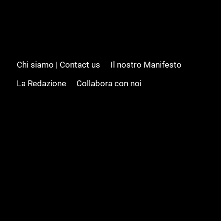
Chi siamo | Contact us
Il nostro Manifesto
La Redazione
Collabora con noi
Advertising/Pubblicità
Modifica il consenso
Cookie policy
Privacy policy
Feed RSS
Sitemap