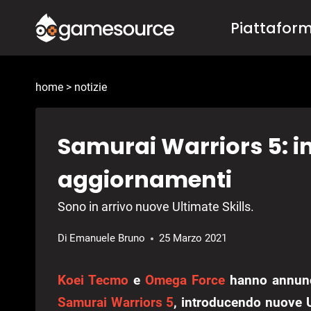
Salta
Piattafor
al
contenuto
home
>
notizie
Samurai Warriors 5: in
aggiornamenti
Sono in arrivo nuove Ultimate Skills.
Di
Emanuele Bruno
25 Marzo 2021
Koei Tecmo
e
Omega Force
hanno annunci
Samurai Warriors 5
, introducendo nuove U