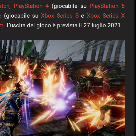
itch
,
PlayStation 4
(giocabile su
PlayStation 5
e
(giocabile su
Xbox Series S
e
Xbox Series X
am
. L’uscita del gioco è prevista il 27 luglio 2021.