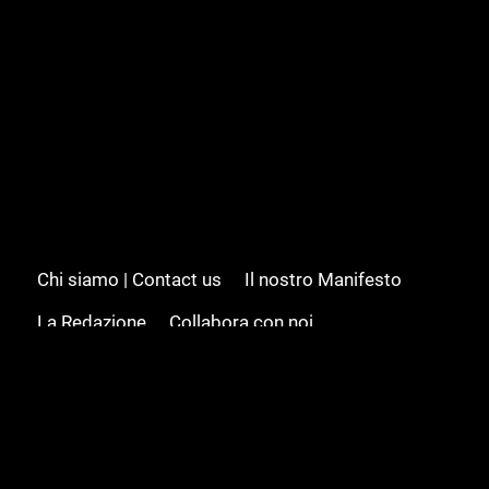
Chi siamo | Contact us
Il nostro Manifesto
La Redazione
Collabora con noi
Advertising/Pubblicità
Modifica il consenso
Cookie policy
Privacy policy
Feed RSS
Sitemap