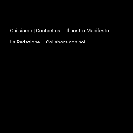
Chi siamo | Contact us
Il nostro Manifesto
La Redazione
Collabora con noi
Advertising/Pubblicità
Modifica il consenso
Cookie policy
Privacy policy
Feed RSS
Sitemap
© 2008 - 2026 Gamesource Italia