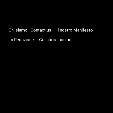
Chi siamo | Contact us
Il nostro Manifesto
La Redazione
Collabora con noi
Advertising/Pubblicità
Modifica il consenso
Cookie policy
Privacy policy
Feed RSS
Sitemap