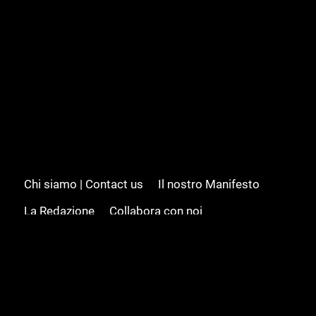
Chi siamo | Contact us
Il nostro Manifesto
La Redazione
Collabora con noi
Advertising/Pubblicità
Modifica il consenso
Cookie policy
Privacy policy
Feed RSS
Sitemap