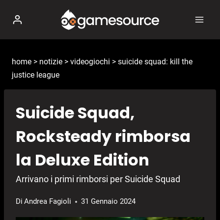
Salta
al
contenuto
home
>
notizie
>
videogiochi
>
suicide squad: kill the
justice league
Suicide Squad,
Rocksteady rimborsa
la Deluxe Edition
Arrivano i primi rimborsi per Suicide Squad
Di
Andrea Fagioli
31 Gennaio 2024