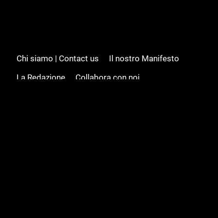
Chi siamo | Contact us
Il nostro Manifesto
La Redazione
Collabora con noi
Advertising/Pubblicità
Modifica il consenso
Cookie policy
Privacy policy
Feed RSS
Sitemap