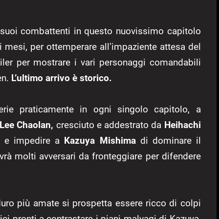
i suoi combattenti in questo nuovissimo capitolo
i mesi, per ottemperare all’impaziente attesa del
railer per mostrare i vari personaggi comandabili
en.
L’ultimo arrivo è storico.
rie praticamente in ogni singolo capitolo, a
Lee Chaolan,
cresciuto e addestrato da
Heihachi
i e impedire a
Kazuya Mishima
di dominare il
vrà molti avversari da fronteggiare per difendere
duro più amate si prospetta essere ricco di colpi
ici pronti a contrastare i piani malvagi di Kazuya,