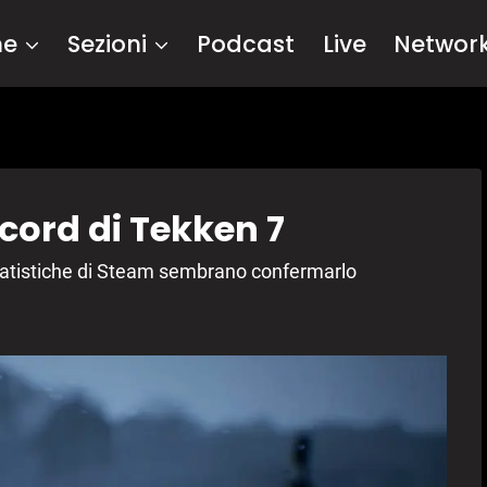
me
Sezioni
Podcast
Live
Networ
ecord di Tekken 7
 statistiche di Steam sembrano confermarlo