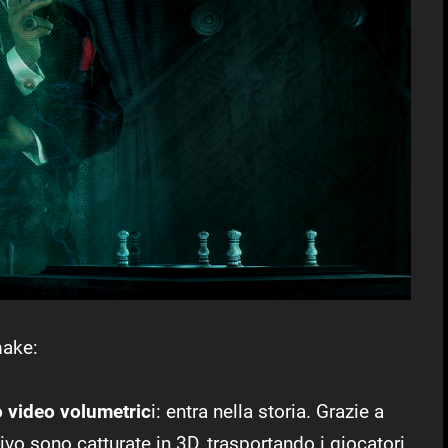
make:
o video volumetric
i: entra nella storia. Grazie a
ivo sono catturate in 3D, trasportando i giocatori