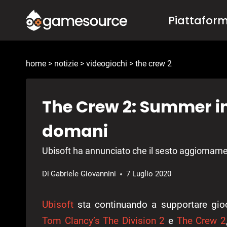
Salta
Piattafor
al
contenuto
home
>
notizie
>
videogiochi
>
the crew 2
The Crew 2: Summer in
domani
Ubisoft ha annunciato che il sesto aggiornament
Di
Gabriele Giovannini
7 Luglio 2020
Ubisoft
sta continuando a supportare gio
Tom Clancy’s
The Division 2
e
The Crew 2