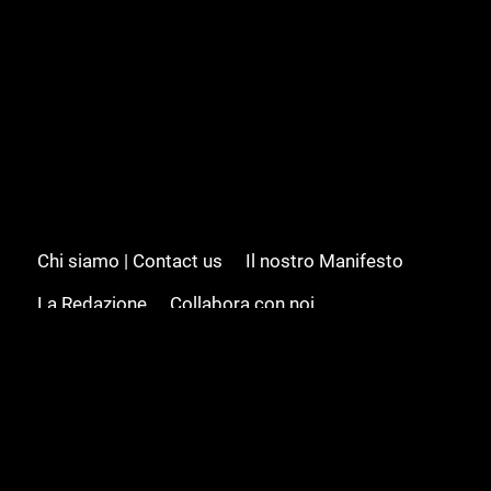
Chi siamo | Contact us
Il nostro Manifesto
La Redazione
Collabora con noi
Advertising/Pubblicità
Modifica il consenso
Cookie policy
Privacy policy
Feed RSS
Sitemap