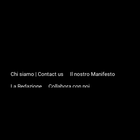
Chi siamo | Contact us
Il nostro Manifesto
La Redazione
Collabora con noi
Advertising/Pubblicità
Modifica il consenso
Cookie policy
Privacy policy
Feed RSS
Sitemap