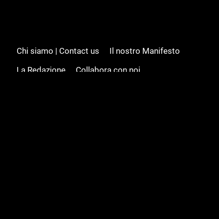
Chi siamo | Contact us
Il nostro Manifesto
La Redazione
Collabora con noi
Advertising/Pubblicità
Modifica il consenso
Cookie policy
Privacy policy
Feed RSS
Sitemap
© 2008 - 2026 Gamesource Italia