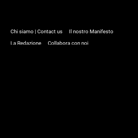
Chi siamo | Contact us
Il nostro Manifesto
La Redazione
Collabora con noi
Advertising/Pubblicità
Modifica il consenso
Cookie policy
Privacy policy
Feed RSS
Sitemap
© 2008 - 2026 Gamesource Italia