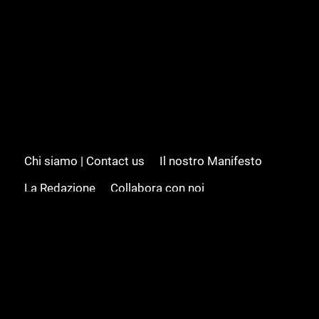
Chi siamo | Contact us
Il nostro Manifesto
La Redazione
Collabora con noi
Advertising/Pubblicità
Modifica il consenso
Cookie policy
Privacy policy
Feed RSS
Sitemap