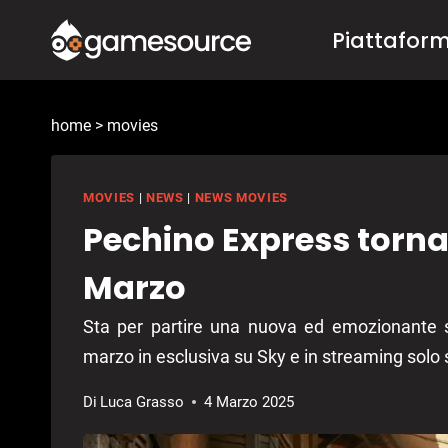
Salta
Piattafor
al
contenuto
home
>
movies
MOVIES
|
NEWS
|
NEWS MOVIES
Pechino Express torna 
Marzo
Sta per partire una nuova ed emozionante s
marzo in esclusiva su Sky e in streaming solo
Di
Luca Grasso
4 Marzo 2025