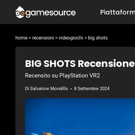
Salta
Piattafor
al
contenuto
home
>
recensioni
>
videogiochi
>
big shots
BIG SHOTS Recensione
Recensito su PlayStation VR2
Di
Salvatore Mondillo
8 Settembre 2024