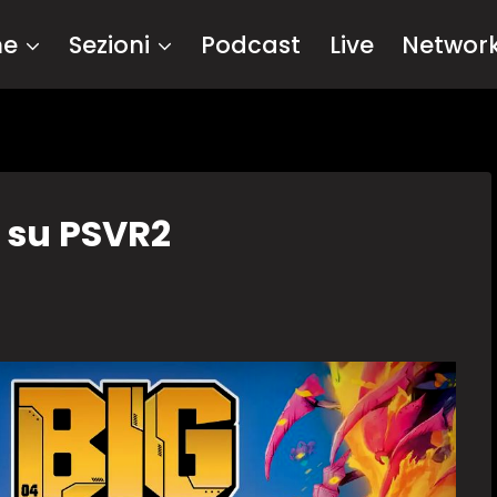
me
Sezioni
Podcast
Live
Networ
 su PSVR2