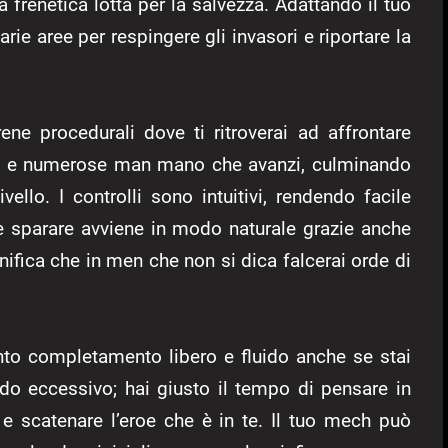
a frenetica lotta per la salvezza. Adattando il tuo
ie aree per respingere gli invasori e riportare la
ene procedurali dove ti ritroverai ad affrontare
cili e numerose man mano che avanzi, culminando
ello. I controlli sono intuitivi, rendendo facile
e e sparare avviene in modo naturale grazie anche
gnifica che in men che non si dica falcerai orde di
to completamento libero e fluido anche se stai
o eccessivo; hai giusto il tempo di pensare in
 e scatenare l’eroe che è in te. Il tuo mech può