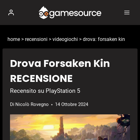
Salta
al
contenuto
home
>
recensioni
>
videogiochi
>
drova: forsaken kin
Drova Forsaken Kin
RECENSIONE
Recensito su PlayStation 5
Di
Nicolò Rovegno
14 Ottobre 2024