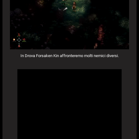
In Drova Forsaken Kin affronteremo molti nemici diversi.