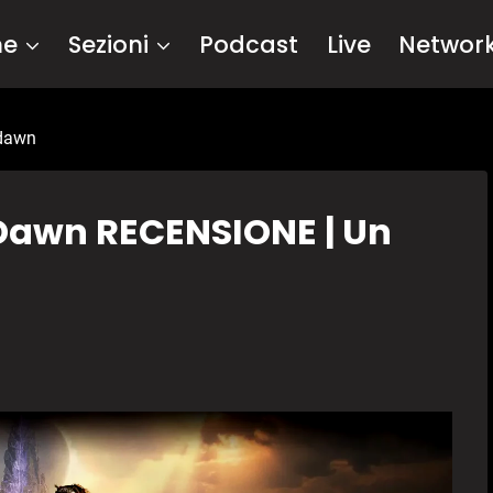
me
Sezioni
Podcast
Live
Networ
 dawn
f Dawn RECENSIONE | Un