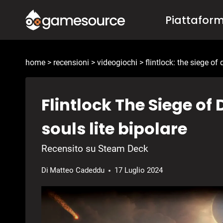
Salta
Piattafor
al
contenuto
home
>
recensioni
>
videogiochi
>
flintlock: the siege of
Flintlock The Siege o
souls lite bipolare
Recensito su Steam Deck
Di
Matteo Cadeddu
17 Luglio 2024