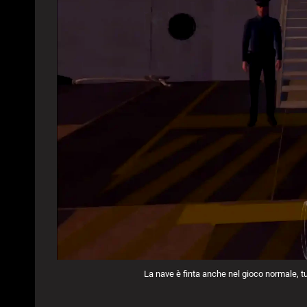
La nave è finta anche nel gioco normale, t