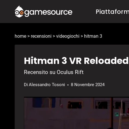
Salta
Piattafor
al
contenuto
home
>
recensioni
>
videogiochi
>
hitman 3
Hitman 3 VR Reloaded
Recensito su Oculus Rift
Di
Alessandro Tosoni
8 Novembre 2024