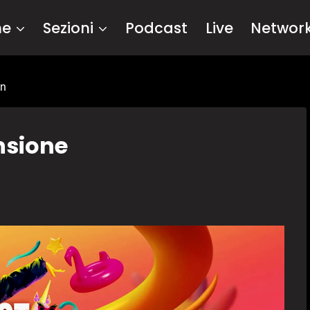
me
Sezioni
Podcast
Live
Networ
on
nsione