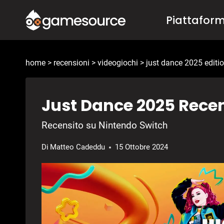
Salta
Piattafor
al
contenuto
home
>
recensioni
>
videogiochi
>
just dance 2025 editi
Just Dance 2025 Rece
Recensito su Nintendo Switch
Di
Matteo Cadeddu
15 Ottobre 2024