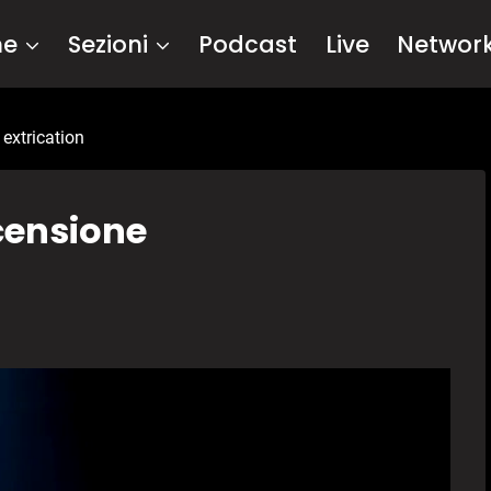
me
Sezioni
Podcast
Live
Networ
 extrication
censione