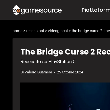
Salta
Piattafor
al
contenuto
home
>
recensioni
>
videogiochi
>
the bridge curse 2: the
The Bridge Curse 2 Re
Recensito su PlayStation 5
Di
Valerio Guarnera
25 Ottobre 2024