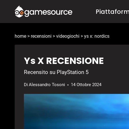
Salta
Piattafor
al
contenuto
home
>
recensioni
>
videogiochi
>
ys x: nordics
Ys X RECENSIONE
Recensito su PlayStation 5
Di
Alessandro Tosoni
14 Ottobre 2024