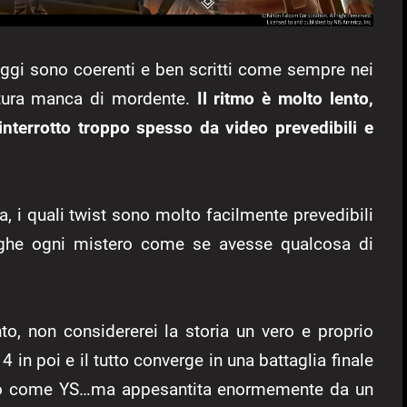
naggi sono coerenti e ben scritti come sempre nei
tura manca di mordente.
Il ritmo è molto lento,
nterrotto troppo spesso da video prevedibili e
a, i quali twist sono molto facilmente prevedibili
lunghe ogni mistero come se avesse qualcosa di
to, non considererei la storia un vero e proprio
 in poi e il tutto converge in una battaglia finale
oso come YS…ma appesantita enormemente da un