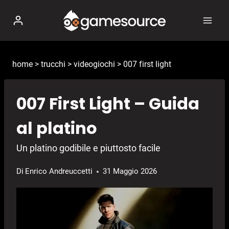
Salta
al
contenuto
home
>
trucchi
>
videogiochi
>
007 first light
007 First Light – Guida
al platino
Un platino godibile e piuttosto facile
Di
Enrico Andreuccetti
31 Maggio 2026