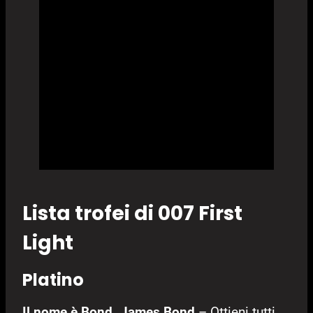
Lista trofei di 007 First
Light
Platino
Il nome è Bond. James Bond
– Ottieni tutti