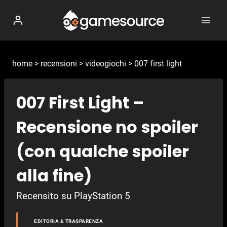
Salta
al
contenuto
home
>
recensioni
>
videogiochi
>
007 first light
007 First Light –
Recensione no spoiler
(con qualche spoiler
alla fine)
Recensito su PlayStation 5
EDITORIA & TRASPARENZA