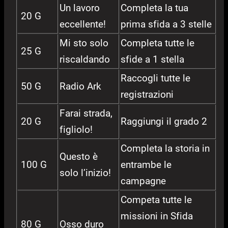
Un lavoro
Completa la tua
20 G
eccellente!
prima sfida a 3 stelle
Mi sto solo
Completa tutte le
25 G
riscaldando
sfide a 1 stella
Raccogli tutte le
50 G
Radio Ark
registrazioni
Farai strada,
20 G
Raggiungi il grado 2
figliolo!
Completa la storia in
Questo è
100 G
entrambe le
solo l’inizio!
campagne
Competa tutte le
missioni in Sfida
80 G
Osso duro