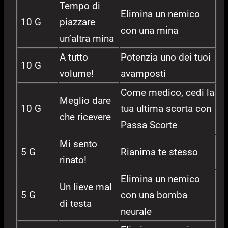
Tempo di
Elimina un nemico
10 G
piazzare
con una mina
un’altra mina
A tutto
Potenzia uno dei tuoi
10 G
volume!
avamposti
Come medico, cedi la
Meglio dare
10 G
tua ultima scorta con
che ricevere
Passa Scorte
Mi sento
5 G
Rianima te stesso
rinato!
Elimina un nemico
Un lieve mal
5 G
con una bomba
di testa
neurale