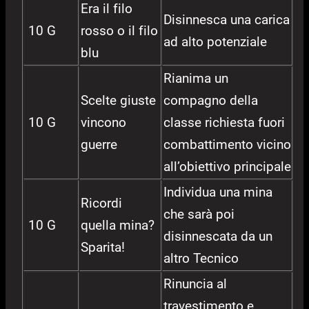
Era il filo
Disinnesca una carica
10 G
rosso o il filo
ad alto potenziale
blu
Rianima un
Scelte giuste
compagno della
10 G
vincono
classe richiesta fuori
guerre
combattimento vicino
all’obiettivo principale
Individua una mina
Ricordi
che sarà poi
10 G
quella mina?
disinnescata da un
Sparita!
altro Tecnico
Rinuncia al
travestimento e