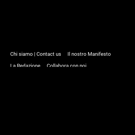
Chi siamo | Contact us
Il nostro Manifesto
La Redazione
Collabora con noi
Advertising/Pubblicità
Modifica il consenso
Cookie policy
Privacy policy
Feed RSS
Sitemap