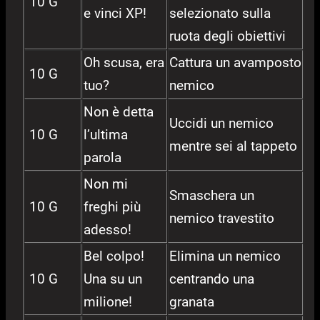
10 G
e vinci XP!
selezionato sulla
ruota degli obiettivi
Oh scusa, era
Cattura un avamposto
10 G
tuo?
nemico
Non è detta
Uccidi un nemico
10 G
l’ultima
mentre sei al tappeto
parola
Non mi
Smaschera un
10 G
freghi più
nemico travestito
adesso!
Bel colpo!
Elimina un nemico
10 G
Una su un
centrando una
milione!
granata