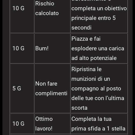
Rischio
10 G
completa un obiettivo
calcolato
principale entro 5
secondi
Piazza e fai
10 G
Bum!
esplodere una carica
ad alto potenziale
Ripristina le
munizioni di un
Non fare
5 G
compagno al posto
complimenti
delle tue con l’ultima
scorta
Ottimo
Completa la tua
10 G
lavoro!
prima sfida a 1 stella