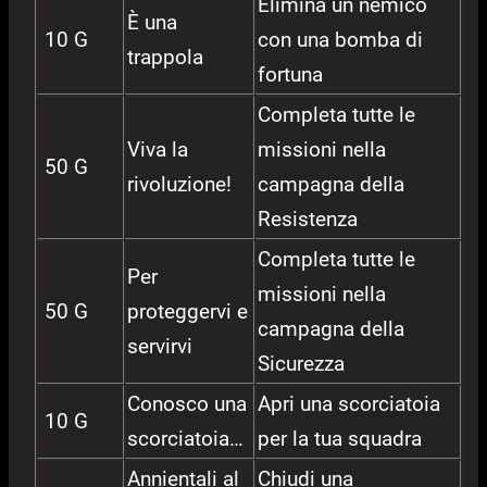
Elimina un nemico
È una
10 G
con una bomba di
trappola
fortuna
Completa tutte le
Viva la
missioni nella
50 G
rivoluzione!
campagna della
Resistenza
Completa tutte le
Per
missioni nella
50 G
proteggervi e
campagna della
servirvi
Sicurezza
Conosco una
Apri una scorciatoia
10 G
scorciatoia…
per la tua squadra
Annientali al
Chiudi una