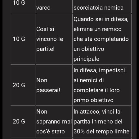
10 G
varco
scorciatoia nemica
Quando sei in difesa,
Così si
elimina un nemico
10 G
vincono le
che sta completando
partite!
un obiettivo
principale
In difesa, impedisci
Non
ai nemici di
20 G
passerai!
completare il loro
primo obiettivo
Non
In attacco, vinci la
20 G
sapranno mai
partita in meno del
cos’è stato
30% del tempo limite