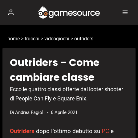
Salta
al
contenuto
home
>
trucchi
>
videogiochi
>
outriders
Outriders – Come
cambiare classe
Ecco le quattro classi offerte dal looter shooter
di People Can Fly e Square Enix.
Di
Andrea Fagioli
6 Aprile 2021
Outriders
dopo l’ottimo debutto su
PC
e