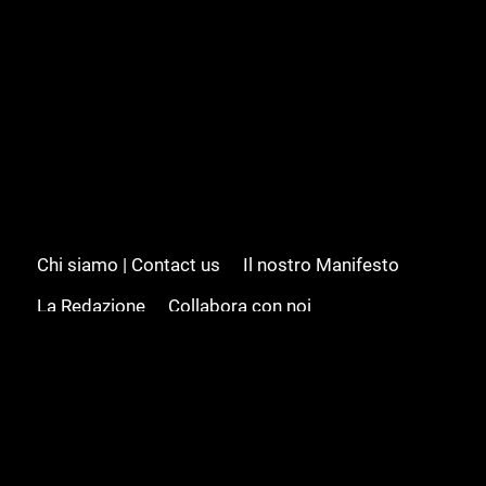
Chi siamo | Contact us
Il nostro Manifesto
La Redazione
Collabora con noi
Advertising/Pubblicità
Modifica il consenso
Cookie policy
Privacy policy
Feed RSS
Sitemap