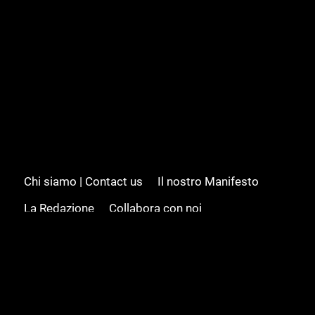
Chi siamo | Contact us
Il nostro Manifesto
La Redazione
Collabora con noi
Advertising/Pubblicità
Modifica il consenso
Cookie policy
Privacy policy
Feed RSS
Sitemap