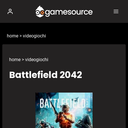
Salta
al
contenuto
home
>
videogiochi
home
>
videogiochi
Battlefield 2042