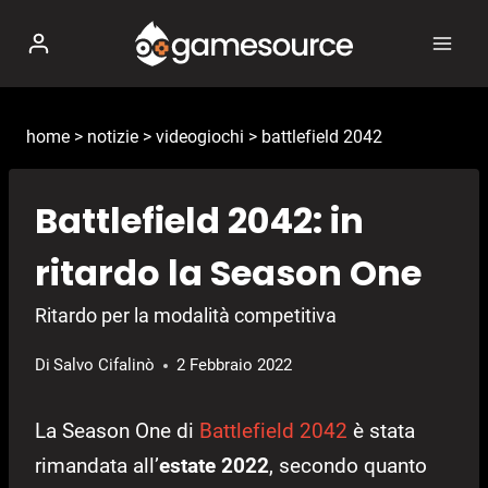
Salta
al
contenuto
home
>
notizie
>
videogiochi
>
battlefield 2042
Battlefield 2042: in
ritardo la Season One
Ritardo per la modalità competitiva
Di
Salvo Cifalinò
2 Febbraio 2022
La Season One di
Battlefield 2042
è stata
rimandata all’
estate 2022
, secondo quanto