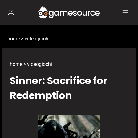
Salta
al
contenuto
home
>
videogiochi
home
>
videogiochi
Sinner: Sacrifice for
Redemption