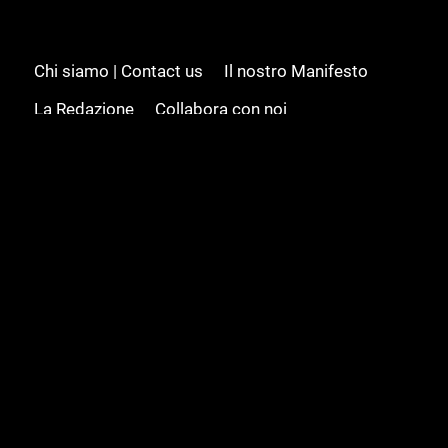
Chi siamo | Contact us
Il nostro Manifesto
La Redazione
Collabora con noi
Advertising/Pubblicità
Modifica il consenso
Cookie policy
Privacy policy
Feed RSS
Sitemap
© 2008 - 2026 Gamesource Italia