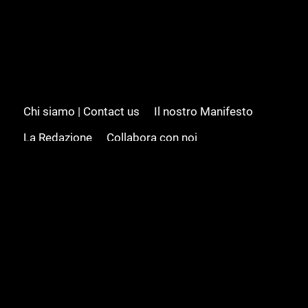
Chi siamo | Contact us
Il nostro Manifesto
La Redazione
Collabora con noi
Advertising/Pubblicità
Modifica il consenso
Cookie policy
Privacy policy
Feed RSS
Sitemap