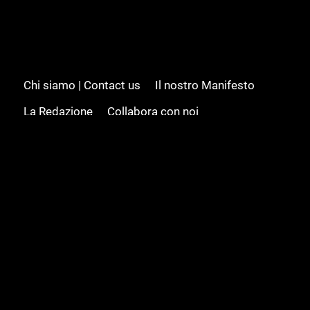
Chi siamo | Contact us
Il nostro Manifesto
La Redazione
Collabora con noi
Advertising/Pubblicità
Modifica il consenso
Cookie policy
Privacy policy
Feed RSS
Sitemap