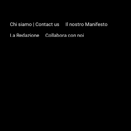
Chi siamo | Contact us
Il nostro Manifesto
La Redazione
Collabora con noi
Advertising/Pubblicità
Modifica il consenso
Cookie policy
Privacy policy
Feed RSS
Sitemap
© 2008 - 2026 Gamesource Italia