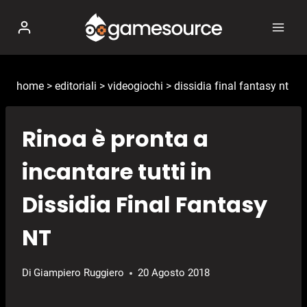
Salta
al
contenuto
home
>
editoriali
>
videogiochi
>
dissidia final fantasy nt
Rinoa è pronta a
incantare tutti in
Dissidia Final Fantasy
NT
Di
Giampiero Ruggiero
20 Agosto 2018