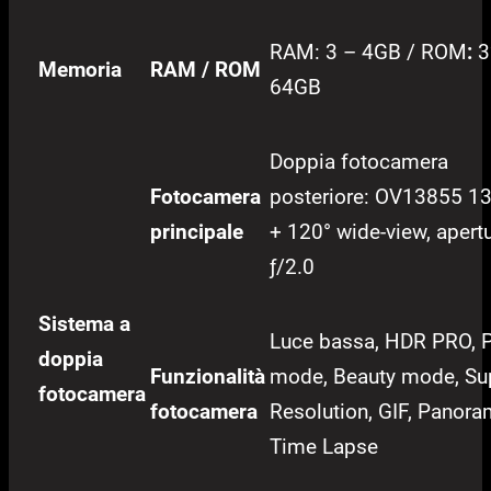
RAM: 3 – 4GB / ROM
:
3
Memoria
RAM / ROM
64GB
Doppia fotocamera
Fotocamera
posteriore: OV13855 
principale
+ 120° wide-view, apertu
ƒ/2.0
Sistema a
Luce bassa, HDR PRO, 
doppia
Funzionalità
mode, Beauty mode, Su
fotocamera
fotocamera
Resolution, GIF, Panora
Time Lapse