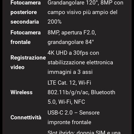
Fotocamera
Grandangolare 120°, 8MP con
posteriore
campo visivo più ampio del
secondaria
200%
Fotocamera
8MP, apertura F2.0,
frontale
grandangolare 84°
4K UHD a 30fps con
Registrazione
stabilizzazione elettronica
video
immagini a 3 assi
LTE Cat. 12, Wi-Fi
Wireless
802.11b/g/n/ac, Bluetooth
5.0, Wi-Fi, NFC
USB-C 2.0 – Sensore
Connettività
impronte frontale
Slot ibrido: doppia SIM e una