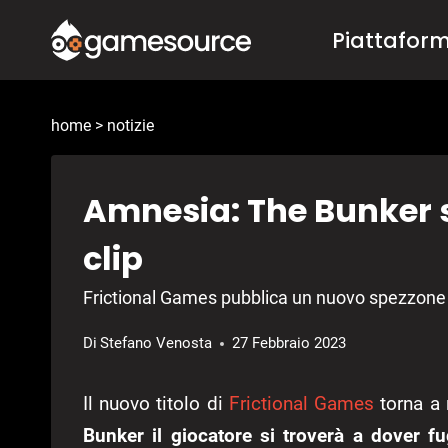
Salta
Piattafor
al
contenuto
home
>
notizie
Amnesia: The Bunker
clip
Frictional Games pubblica un nuovo spezzone
Di
Stefano Venosta
27 Febbraio 2023
Il nuovo titolo di
Frictional Games
torna a m
Bunker il giocatore si troverà a dover 