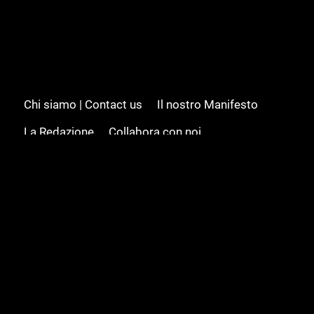
Chi siamo | Contact us
Il nostro Manifesto
La Redazione
Collabora con noi
Advertising/Pubblicità
Modifica il consenso
Cookie policy
Privacy policy
Feed RSS
Sitemap