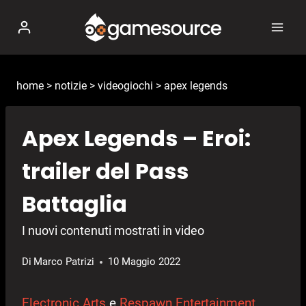
Salta
al
contenuto
home
>
notizie
>
videogiochi
>
apex legends
Apex Legends – Eroi:
trailer del Pass
Battaglia
I nuovi contenuti mostrati in video
Di
Marco Patrizi
10 Maggio 2022
Electronic Arts
e
Respawn Entertainment