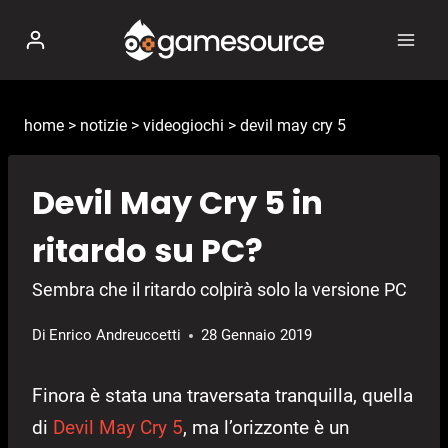
Salta
al
contenuto
home
>
notizie
>
videogiochi
>
devil may cry 5
Devil May Cry 5 in
ritardo su PC?
Sembra che il ritardo colpirà solo la versione PC
Di
Enrico Andreuccetti
28 Gennaio 2019
Finora è stata una traversata tranquilla, quella
di
Devil May Cry 5
, ma l’orizzonte è un