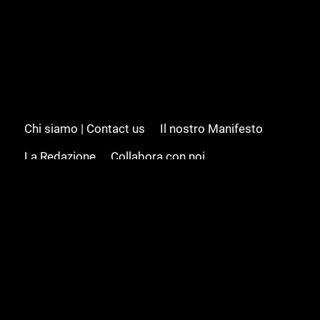
Chi siamo | Contact us
Il nostro Manifesto
La Redazione
Collabora con noi
Advertising/Pubblicità
Modifica il consenso
Cookie policy
Privacy policy
Feed RSS
Sitemap