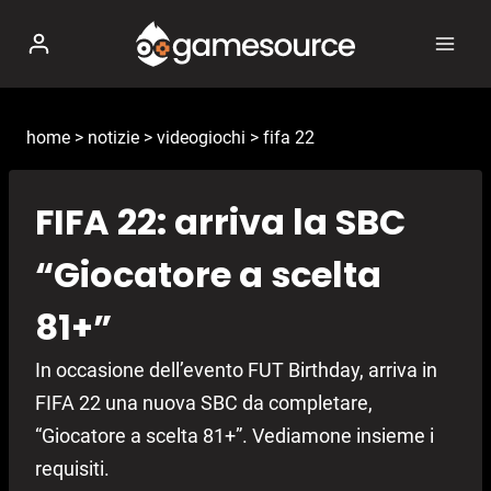
Salta
al
contenuto
home
>
notizie
>
videogiochi
>
fifa 22
FIFA 22: arriva la SBC
“Giocatore a scelta
81+”
In occasione dell’evento FUT Birthday, arriva in
FIFA 22 una nuova SBC da completare,
“Giocatore a scelta 81+”. Vediamone insieme i
requisiti.