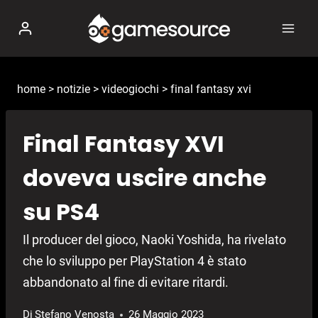
Salta
al
contenuto
home
>
notizie
>
videogiochi
>
final fantasy xvi
Final Fantasy XVI
doveva uscire anche
su PS4
Il producer del gioco, Naoki Yoshida, ha rivelato
che lo sviluppo per PlayStation 4 è stato
abbandonato al fine di evitare ritardi.
Di
Stefano Venosta
26 Maggio 2023