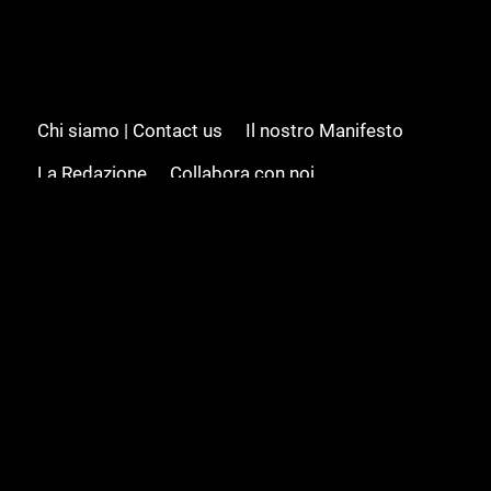
Chi siamo | Contact us
Il nostro Manifesto
La Redazione
Collabora con noi
Advertising/Pubblicità
Modifica il consenso
Cookie policy
Privacy policy
Feed RSS
Sitemap